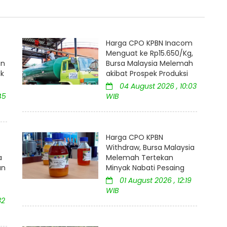
Harga CPO KPBN Inacom
Menguat ke Rp15.650/Kg,
an
Bursa Malaysia Melemah
uk
akibat Prospek Produksi
04 August 2026 , 10:03
45
WIB
Harga CPO KPBN
Withdraw, Bursa Malaysia
a
Melemah Tertekan
an
Minyak Nabati Pesaing
01 August 2026 , 12:19
WIB
32