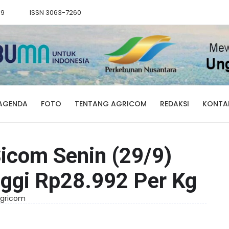
89
ISSN 3063-7260
AGENDA
FOTO
TENTANG AGRICOM
REDAKSI
KONTA
icom Senin (29/9)
nggi Rp28.992 Per Kg
 Agricom