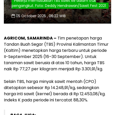
Pekerja memasukkan TBS sawit ke dalam truk
pengangkut. Foto: Deddy Hendrawan/Sawit Fest 2021
05 October 2025 , 06:22 WIB
AGRICOM, SAMARINDA –
Tim penetapan harga
Tandan Buah Segar (TBS) Provinsi Kalimantan Timur
(Kaltim) menetapkan harga terbaru untuk periode
II-September 2025 (16–30 September). Untuk
tanaman sawit berusia di atas 10 tahun, harga TBS
naik Rp 77,27 per kilogram menjadi Rp 3.301,91/kg.
Selain TBS, harga minyak sawit mentah (CPO)
ditetapkan sebesar Rp 14.248,91/kg, sedangkan
harga inti sawit (kernel) berada di Rp 12.453,08/kg.
Indeks K pada periode ini tercatat 88,30%.