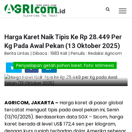
Harga Karet Naik Tipis Ke Rp 28.449 Per
Kg Pada Awal Pekan (13 Oktober 2025)
Berita Lintas |
Dibaca : 1983 Kali |
Penulis : Redaksi Agricom
Penyadapan getah pohon karet. Foto: Istimewa
13 October 2025 , 20:59 WIB
AGRICOM, JAKARTA –
Harga karet di pasar global
tercatat menguat tipis pada awal pekan ini, Senin
(13/10/2025). Berdasarkan data SGX – Sicom, harga
karet berada di level US$ 172,4 sen per kilogram,
dengan kurs rupiah terhadap dolar Amerika sebesar