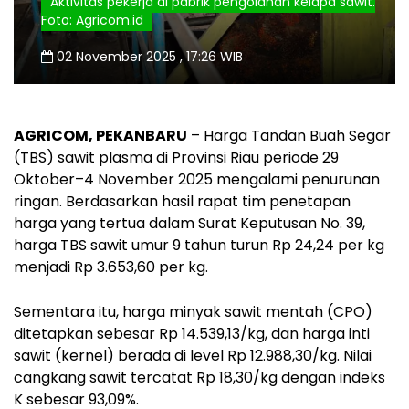
Aktivitas pekerja di pabrik pengolahan kelapa sawit.
Foto: Agricom.id
02 November 2025 , 17:26 WIB
AGRICOM, PEKANBARU
– Harga Tandan Buah Segar
(TBS) sawit plasma di Provinsi Riau periode 29
Oktober–4 November 2025 mengalami penurunan
ringan. Berdasarkan hasil rapat tim penetapan
harga yang tertua dalam Surat Keputusan No. 39,
harga TBS sawit umur 9 tahun turun Rp 24,24 per kg
menjadi Rp 3.653,60 per kg.
Sementara itu, harga minyak sawit mentah (CPO)
ditetapkan sebesar Rp 14.539,13/kg, dan harga inti
sawit (kernel) berada di level Rp 12.988,30/kg. Nilai
cangkang sawit tercatat Rp 18,30/kg dengan indeks
K sebesar 93,09%.