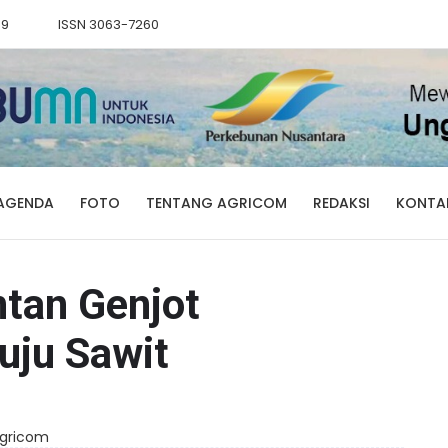
89
ISSN 3063-7260
AGENDA
FOTO
TENTANG AGRICOM
REDAKSI
KONTA
tan Genjot
uju Sawit
 Agricom