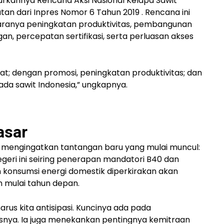
curkannya
Rencana Aksi Nasional Kelapa Sawit
utan dari
Inpres Nomor 6 Tahun 2019
. Rencana ini
taranya peningkatan produktivitas, pembangunan
gan, percepatan sertifikasi, serta perluasan akses
uat; dengan promosi, peningkatan produktivitas; dan
ada sawit Indonesia,” ungkapnya.
asar
a mengingatkan tantangan baru yang mulai muncul:
eri ini
seiring penerapan
mandatori B40
dan
 konsumsi energi domestik diperkirakan akan
n
mulai tahun depan.
arus kita antisipasi. Kuncinya ada pada
elasnya. Ia juga menekankan pentingnya
kemitraan