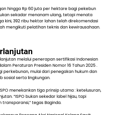
an hingga Rp 60 juta per hektare
bagi pekebun
 bukan sekadar menanam ulang, tetapi menata
a kini,
392 ribu hektar lahan
telah direkomendasi
ah mengikuti pelatihan teknis dan kewirausahaan.
rlanjutan
lanjutan melalui penerapan
sertifikasi Indonesian
 dalam
Peraturan Presiden Nomor 16 Tahun 2025
.
i perkebunan, mulai dari penegakan hukum dan
 sosial serta lingkungan.
i, ISPO menekankan
tiga prinsip utama
: ketelusuran,
tan. “ISPO bukan sekedar label hijau, tapi
 transparansi,” tegas Baginda.