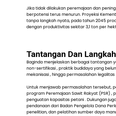
Jika tidak dilakukan peremajaan dan peningk
berpotensi terus menurun. Proyeksi Kemen
tanpa langkah nyata, pada tahun 2045 prod
dengan produktivitas sekitar
3,1 ton per he
Tantangan Dan Langkah 
Baginda menjelaskan berbagai tantangan 
non-sertifikasi
,
praktik budidaya yang belu
mekanisasi
, hingga permasalahan
legalitas
Untuk menjawab permasalahan tersebut, p
program
Peremajaan Sawit Rakyat (PSR)
,
p
penguatan kapasitas petani
. Dukungan juga
pendanaan dari Badan Pengelola Dana Per
penelitian, dan pelatihan sumber daya manu