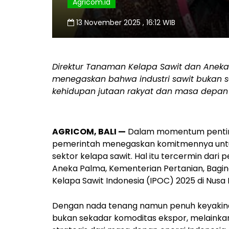
Agricom.id
13 November 2025 , 16:12 WIB
Direktur Tanaman Kelapa Sawit dan Aneka
menegaskan bahwa industri sawit bukan s
kehidupan jutaan rakyat dan masa depan 
AGRICOM, BALI —
Dalam momentum penting 
pemerintah menegaskan komitmennya untu
sektor kelapa sawit. Hal itu tercermin dar
Aneka Palma, Kementerian Pertanian,
Bagin
Kelapa Sawit Indonesia (IPOC) 2025
di Nusa D
Dengan nada tenang namun penuh keyakin
bukan sekadar komoditas ekspor,
melaink