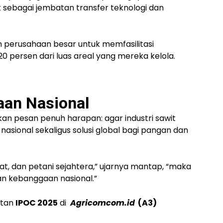
t
sebagai jembatan transfer teknologi dan
an perusahaan besar untuk
memfasilitasi
20 persen
dari luas areal yang mereka kelola.
aan Nasional
 pesan penuh harapan: agar industri sawit
nasional
sekaligus
solusi global bagi pangan dan
kat, dan petani sejahtera,” ujarnya mantap, “maka
kan kebanggaan nasional.”
iatan
IPOC 2025
di
Agricomcom.id
(A3)