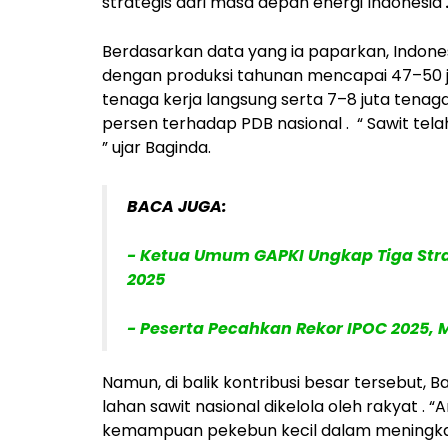
strategis dari masa depan energi Indonesia
Berdasarkan data yang ia paparkan, Indones
dengan produksi tahunan mencapai
47–50 
tenaga kerja langsung
serta
7–8 juta tenaga
persen terhadap PDB nasional
.
“
Sawit tel
” ujar Baginda.
BACA JUGA:
- Ketua Umum GAPKI Ungkap Tiga Stra
2025
- Peserta Pecahkan Rekor IPOC 2025, 
Namun, di balik kontribusi besar tersebut,
lahan sawit nasional dikelola oleh rakyat
. “
kemampuan pekebun kecil dalam meningkatk