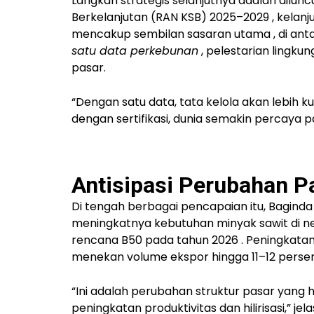
Langkah strategis selanjutnya adalah dilun
Berkelanjutan (RAN KSB) 2025–2029
, kelanj
mencakup
sembilan sasaran utama
, di an
satu data perkebunan
, pelestarian lingkun
pasar.
“Dengan satu data, tata kelola akan lebih k
dengan sertifikasi, dunia semakin percaya p
Antisipasi Perubahan P
Di tengah berbagai pencapaian itu, Bagind
meningkatnya kebutuhan minyak sawit di neg
rencana
B50 pada tahun 2026
. Peningkatan
menekan volume ekspor hingga 11–12 perse
“Ini adalah perubahan struktur pasar yang h
peningkatan produktivitas dan hilirisasi,” j