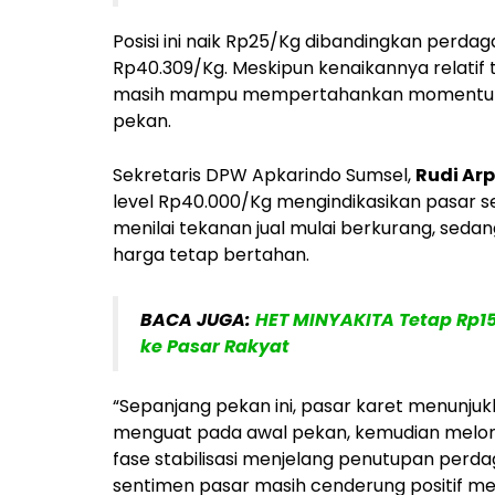
Posisi ini naik Rp25/Kg dibandingkan perda
Rp40.309/Kg. Meskipun kenaikannya relatif
masih mampu mempertahankan momentum pos
pekan.
Sekretaris DPW Apkarindo Sumsel,
Rudi Ar
level Rp40.000/Kg mengindikasikan pasar se
menilai tekanan jual mulai berkurang, sed
harga tetap bertahan.
BACA JUGA:
HET MINYAKITA Tetap Rp15.
ke Pasar Rakyat
“Sepanjang pekan ini, pasar karet menunju
menguat pada awal pekan, kemudian melo
fase stabilisasi menjelang penutupan per
sentimen pasar masih cenderung positif mesk