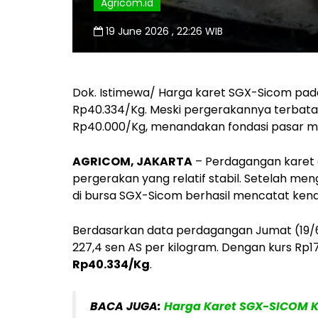
Agricom.id
19 June 2026 , 22:26 WIB
Dok. Istimewa/ Harga karet SGX-Sicom pada
Rp40.334/Kg. Meski pergerakannya terbatas,
Rp40.000/Kg, menandakan fondasi pasar ma
AGRICOM, JAKARTA
– Perdagangan karet 
pergerakan yang relatif stabil. Setelah me
di bursa SGX-Sicom berhasil mencatat kenai
Berdasarkan data perdagangan Jumat (19/6
227,4 sen AS per kilogram. Dengan kurs Rp17
Rp40.334/Kg
.
BACA JUGA:
Harga Karet SGX-SICOM K