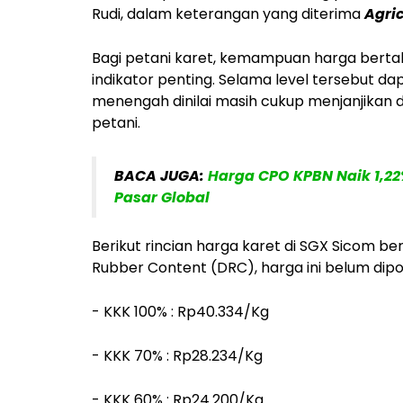
Rudi, dalam keterangan yang diterima
Agri
Bagi petani karet, kemampuan harga bertaha
indikator penting. Selama level tersebut d
menengah dinilai masih cukup menjanjika
petani.
BACA JUGA:
Harga CPO KPBN Naik 1,2
Pasar Global
Berikut rincian harga karet di SGX Sicom be
Rubber Content (DRC), harga ini belum dipo
- KKK 100% : Rp40.334/Kg
- KKK 70% : Rp28.234/Kg
- KKK 60% : Rp24.200/Kg