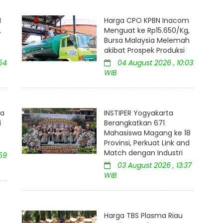
M
Harga CPO KPBN Inacom
,
Menguat ke Rp15.650/Kg,
Bursa Malaysia Melemah
akibat Prospek Produksi
54
04 August 2026 , 10:03
WIB
ia
INSTIPER Yogyakarta
i
Berangkatkan 671
Mahasiswa Magang ke 18
Provinsi, Perkuat Link and
Match dengan Industri
59
03 August 2026 , 13:37
WIB
Harga TBS Plasma Riau