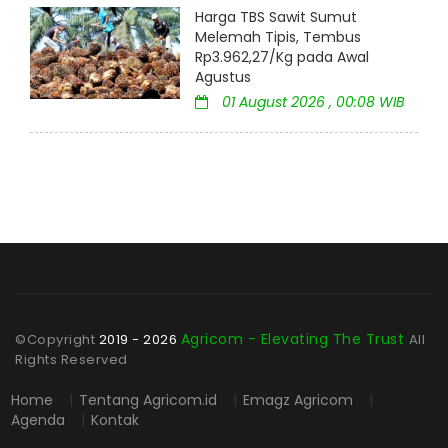
Harga TBS Sawit Sumut
Melemah Tipis, Tembus
Rp3.962,27/Kg pada Awal
Agustus
01 August 2026 , 00:08 WIB
Agricom - Elevating The Trust
©Copyright
2019 - 2026
All
Rights Reserved
Home
|
Tentang Agricom.id
|
Emagz Agricom
|
Agenda
|
Kontak