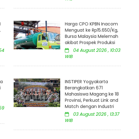
M
Harga CPO KPBN Inacom
,
Menguat ke Rp15.650/Kg,
Bursa Malaysia Melemah
akibat Prospek Produksi
54
04 August 2026 , 10:03
WIB
ia
INSTIPER Yogyakarta
i
Berangkatkan 671
Mahasiswa Magang ke 18
Provinsi, Perkuat Link and
Match dengan Industri
59
03 August 2026 , 13:37
WIB