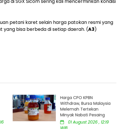
arga di SGX Sicom sering kali mencerminkan kondisi
cuan petani karet selain harga patokan resmi yang
 yang bisa berbeda di setiap daerah. (
A3
)
Harga CPO KPBN
Withdraw, Bursa Malaysia
Melemah Tertekan
Minyak Nabati Pesaing
16
01 August 2026 , 12:19
WIB