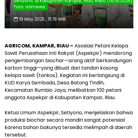
Setiyono, di Kabupaten Kampar, Riau, Rabu (14/5/2025).
Foto: Istimewa
19 May 2025 , 15:19 WIB
AGRICOM, KAMPAR, RIAU –
Asosiasi Petani Kelapa
Sawit Perusahaan Inti Rakyat (Aspekpir) mendorong
pengembangan biochar—arang aktif berkandungan
karbon tinggi—yang dibuat dari tandan kosong
kelapa sawit (tankos). Kegiatan ini berlangsung di
KUD Karya Sembada, Desa Batang Tindih,
Kecamatan Rumbio Jaya, melibatkan 100 petani
anggota Aspekpir di Kabupaten Kampar, Riau.
Ketua Umum Aspekpir, Setiyono, menjelaskan bahwa
produksi biochar secara mandiri sangat potensial
karena bahan bakunya tersedia melimpah di daerah
tersebut.