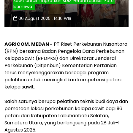
Sawit untuk Tingkatkan SDM Petani Labusel. Foto:
Istimewa
06 August 2025 , 14:16 WIB
AGRICOM, MEDAN -
PT Riset Perkebunan Nusantara
(RPN) bersama Badan Pengelola Dana Perkebunan
Kelapa Sawit (BPDPKS) dan Direktorat Jenderal
Perkebunan (Ditjenbun) Kementerian Pertanian
terus menyelenggarakan berbagai program
pelatihan untuk meningkatkan kompetensi petani
kelapa sawit.
Salah satunya berupa pelatihan teknis budi daya dan
pemetaan lokasi perkebunan kelapa sawit bagi 96
petani dari Kabupaten Labuhanbatu Selatan,
Sumatera Utara, yang berlangsung pada 28 Juli–1
Agustus 2025.