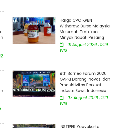
Harga CPO KPBN
Withdraw, Bursa Malaysia
a
Melemah Tertekan
an
Minyak Nabati Pesaing
01 August 2026 , 12:19
WIB
32
9th Borneo Forum 2026:
GAPKI Dorong Inovasi dan
:
Produktivitas Perkuat
an
Industri Sawit Indonesia
07 August 2026 , 11:10
WIB
0
INSTIPER Yogyakarta