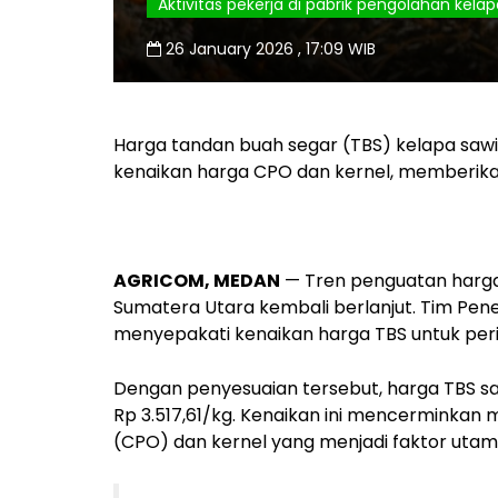
Aktivitas pekerja di pabrik pengolahan kelapa
26 January 2026 , 17:09 WIB
Harga tandan buah segar (TBS) kelapa sawi
kenaikan harga CPO dan kernel, memberikan 
AGRICOM, MEDAN
— Tren penguatan harga 
Sumatera Utara kembali berlanjut. Tim Pen
menyepakati kenaikan harga TBS untuk peri
Dengan penyesuaian tersebut, harga TBS saw
Rp 3.517,61/kg. Kenaikan ini mencerminkan
(CPO) dan kernel yang menjadi faktor uta