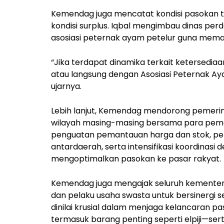
Kemendag juga mencatat kondisi pasokan te
kondisi surplus. Iqbal mengimbau dinas per
asosiasi peternak ayam petelur guna mem
“Jika terdapat dinamika terkait ketersediaa
atau langsung dengan Asosiasi Peternak Ayam
ujarnya.
Lebih lanjut, Kemendag mendorong pemerinta
wilayah masing-masing bersama para pema
penguatan pemantauan harga dan stok, pe
antardaerah, serta intensifikasi koordinas
mengoptimalkan pasokan ke pasar rakyat.
Kemendag juga mengajak seluruh kementeria
dan pelaku usaha swasta untuk bersinergi 
dinilai krusial dalam menjaga kelancaran p
termasuk barang penting seperti elpiji—ser