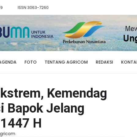
89
ISSN 3063-7260
AGENDA
FOTO
TENTANG AGRICOM
REDAKSI
KONTA
 Ekstrem, Kemendag
si Bapok Jelang
 1447 H
 Agricom