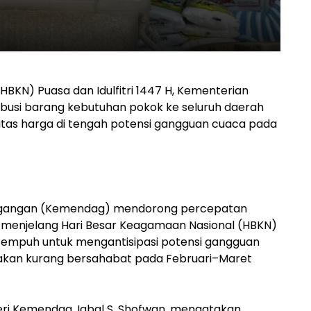
BKN) Puasa dan Idulfitri 1447 H, Kementerian
usi barang kebutuhan pokok ke seluruh daerah
litas harga di tengah potensi gangguan cuaca pada
gangan (Kemendag) mendorong percepatan
) menjelang Hari Besar Keagamaan Nasional (HBKN)
i ditempuh untuk mengantisipasi potensi gangguan
kirakan kurang bersahabat pada Februari–Maret
ri Kemendag, Iqbal S. Shofwan, mengatakan