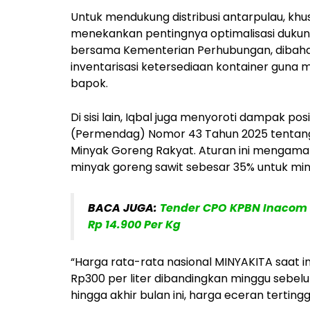
Untuk mendukung distribusi antarpulau, kh
menekankan pentingnya optimalisasi dukungan
bersama Kementerian Perhubungan, dibaha
inventarisasi ketersediaan kontainer guna
bapok.
Di sisi lain, Iqbal juga menyoroti dampak p
(Permendag) Nomor 43 Tahun 2025 tentang
Minyak Goreng Rakyat. Aturan ini mengama
minyak goreng sawit sebesar 35% untuk min
BACA JUGA:
Tender CPO KPBN Inacom 
Rp 14.900 Per Kg
“Harga rata-rata nasional MINYAKITA saat ini 
Rp300 per liter dibandingkan minggu sebel
hingga akhir bulan ini, harga eceran tertingg