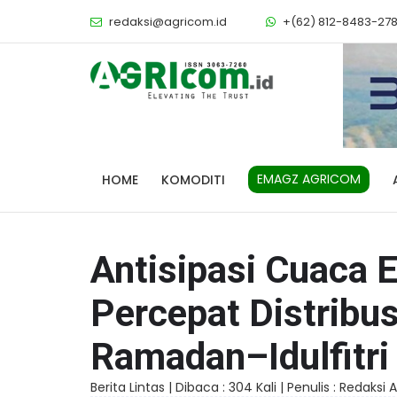
redaksi@agricom.id
+(62) 812-8483-27
EMAGZ AGRICOM
HOME
KOMODITI
Antisipasi Cuaca
Percepat Distribu
Ramadan–Idulfitri
Berita Lintas |
Dibaca : 304 Kali |
Penulis : Redaksi