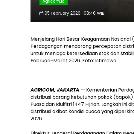
Agricom.id
05 February 2026 , 08:46 WIB
Menjelang Hari Besar Keagamaan Nasional (H
Perdagangan mendorong percepatan distrib
untuk menjaga ketersediaan stok dan stabi
Februari–Maret 2026. Foto: Istimewa
AGRICOM, JAKARTA
—
Kementerian Perda
distribusi barang kebutuhan pokok (bapok
Puasa dan Idulfitri 1447 Hijriah. Langkah in
distribusi akibat kondisi cuaca yang diper
2026.
Direktur Jenderal Perdagangan Dalam Nege