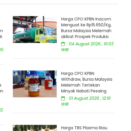
Harga CPO KPBN Inacom
Menguat ke Rp15.650/Kg,
an
Bursa Malaysia Melemah
uk
akibat Prospek Produksi
04 August 2026 , 10:03
45
WIB
Harga CPO KPBN
Withdraw, Bursa Malaysia
a
Melemah Tertekan
an
Minyak Nabati Pesaing
01 August 2026 , 12:19
WIB
32
Harga TBS Plasma Riau