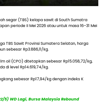
h segar (TBS) kelapa sawit di South Sumatra
an periode II Mei 2026 atau untuk masa 16–31 Mei
ga TBS Sawit Provinsi Sumatera Selatan, harga
hun sebesar Rp3.886,11/kg.
m oil (CPO) ditetapkan sebesar Rp15.058,72/kg,
a di level Rp14.619,74/kg.
gkang sebesar Rp17,94/kg dengan indeks K
2/5) WD Lagi, Bursa Malaysia Rebound