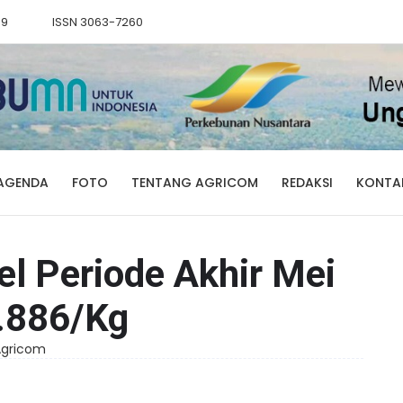
89
ISSN 3063-7260
AGENDA
FOTO
TENTANG AGRICOM
REDAKSI
KONTA
l Periode Akhir Mei
.886/Kg
 Agricom