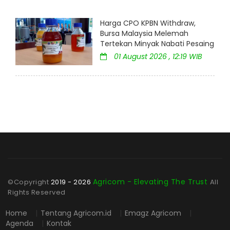
Harga CPO KPBN Withdraw,
Bursa Malaysia Melemah
Tertekan Minyak Nabati Pesaing
01 August 2026 , 12:19 WIB
Agricom - Elevating The Trust
©Copyright
2019 - 2026
All
Rights Reserved
Home
|
Tentang Agricom.id
|
Emagz Agricom
|
Agenda
|
Kontak