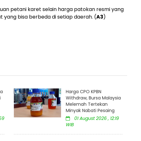
cuan petani karet selain harga patokan resmi yang
 yang bisa berbeda di setiap daerah. (
A3
)
ia
Harga CPO KPBN
i
Withdraw, Bursa Malaysia
Melemah Tertekan
Minyak Nabati Pesaing
59
01 August 2026 , 12:19
WIB