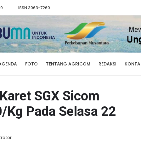
89
ISSN 3063-7260
AGENDA
FOTO
TENTANG AGRICOM
REDAKSI
KONTA
 Karet SGX Sicom
/Kg Pada Selasa 22
trator