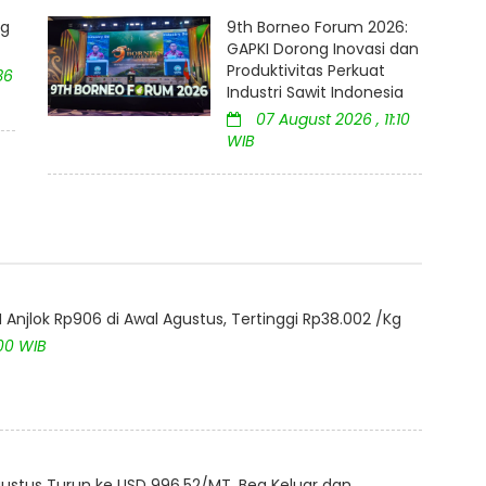
ng
9th Borneo Forum 2026:
GAPKI Dorong Inovasi dan
Produktivitas Perkuat
36
Industri Sawit Indonesia
07 August 2026 , 11:10
WIB
Anjlok Rp906 di Awal Agustus, Tertinggi Rp38.002 /Kg
:00 WIB
ustus Turun ke USD 996,52/MT, Bea Keluar dan