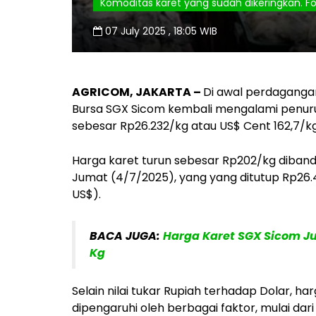
Komoditas karet yang sudah dikeringkan. Fo
07 July 2025 , 18:05 WIB
AGRICOM, JAKARTA –
Di awal perdagangan 
Bursa SGX Sicom kembali mengalami penurun
sebesar Rp26.232/kg atau US$ Cent 162,7/kg 
Harga karet turun sebesar Rp202/kg diban
Jumat (4/7/2025), yang yang ditutup Rp26.4
US$).
BACA JUGA:
Harga Karet SGX Sicom Ju
Kg
Selain nilai tukar Rupiah terhadap Dolar, h
dipengaruhi oleh berbagai faktor, mulai dar