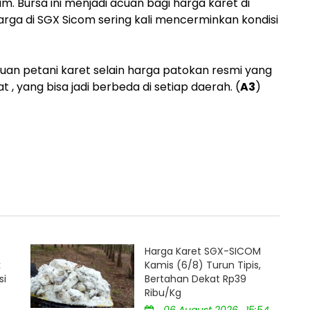
 Bursa ini menjadi acuan bagi harga karet di
arga di SGX Sicom sering kali mencerminkan kondisi
cuan petani karet selain harga patokan resmi yang
, yang bisa jadi berbeda di setiap daerah. (
A3
)
Harga Karet SGX-SICOM
k
Kamis (6/8) Turun Tipis,
si
Bertahan Dekat Rp39
Ribu/Kg
06 August 2026 , 15:54