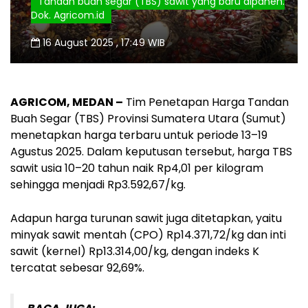
Tandan buah segar (TBS) sawit yang baru dipanen.
Dok. Agricom.id
16 August 2025 , 17:49 WIB
AGRICOM, MEDAN –
Tim Penetapan Harga Tandan
Buah Segar (TBS) Provinsi Sumatera Utara (Sumut)
menetapkan harga terbaru untuk periode 13–19
Agustus 2025. Dalam keputusan tersebut, harga TBS
sawit usia 10–20 tahun naik Rp4,01 per kilogram
sehingga menjadi Rp3.592,67/kg.
Adapun harga turunan sawit juga ditetapkan, yaitu
minyak sawit mentah (CPO) Rp14.371,72/kg dan inti
sawit (kernel) Rp13.314,00/kg, dengan indeks K
tercatat sebesar 92,69%.