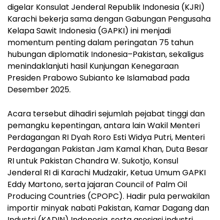
digelar Konsulat Jenderal Republik Indonesia (KJRI)
Karachi bekerja sama dengan Gabungan Pengusaha
Kelapa Sawit Indonesia (GAPKI) ini menjadi
momentum penting dalam peringatan 75 tahun
hubungan diplomatik Indonesia–Pakistan, sekaligus
menindaklanjuti hasil Kunjungan Kenegaraan
Presiden Prabowo Subianto ke Islamabad pada
Desember 2025.
Acara tersebut dihadiri sejumlah pejabat tinggi dan
pemangku kepentingan, antara lain Wakil Menteri
Perdagangan RI Dyah Roro Esti Widya Putri, Menteri
Perdagangan Pakistan Jam Kamal Khan, Duta Besar
RI untuk Pakistan Chandra W. Sukotjo, Konsul
Jenderal RI di Karachi Mudzakir, Ketua Umum GAPKI
Eddy Martono, serta jajaran Council of Palm Oil
Producing Countries (CPOPC). Hadir pula perwakilan
importir minyak nabati Pakistan, Kamar Dagang dan
Industri (KADIN) Indonesia, serta asosiasi industri