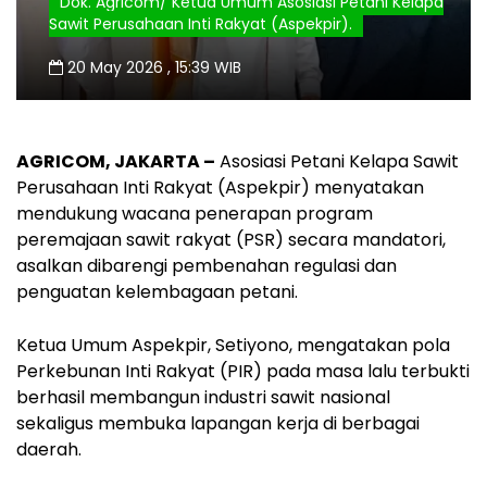
Dok. Agricom/ Ketua Umum Asosiasi Petani Kelapa
Sawit Perusahaan Inti Rakyat (Aspekpir).
20 May 2026 , 15:39 WIB
AGRICOM, JAKARTA –
Asosiasi Petani Kelapa Sawit
Perusahaan Inti Rakyat (Aspekpir) menyatakan
mendukung wacana penerapan program
peremajaan sawit rakyat (PSR) secara mandatori,
asalkan dibarengi pembenahan regulasi dan
penguatan kelembagaan petani.
Ketua Umum Aspekpir, Setiyono, mengatakan pola
Perkebunan Inti Rakyat (PIR) pada masa lalu terbukti
berhasil membangun industri sawit nasional
sekaligus membuka lapangan kerja di berbagai
daerah.