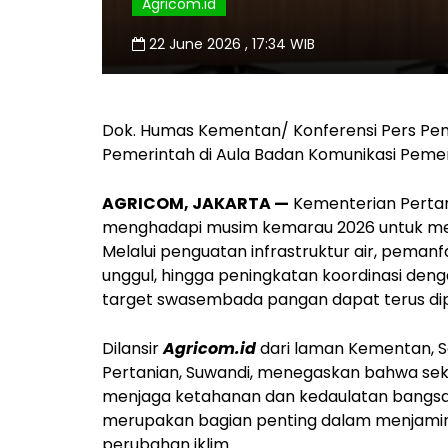
Agricom.id
22 June 2026 , 17:34 WIB
Dok. Humas Kementan/ Konferensi Pers Pem
Pemerintah di Aula Badan Komunikasi Pemeri
AGRICOM, JAKARTA —
Kementerian Perta
menghadapi musim kemarau 2026 untuk mema
Melalui penguatan infrastruktur air, peman
unggul, hingga peningkatan koordinasi den
target swasembada pangan dapat terus di
Dilansir
Agricom.id
dari laman Kementan, Se
Pertanian, Suwandi, menegaskan bahwa sek
menjaga ketahanan dan kedaulatan bangsa
merupakan bagian penting dalam menjamin s
perubahan iklim.