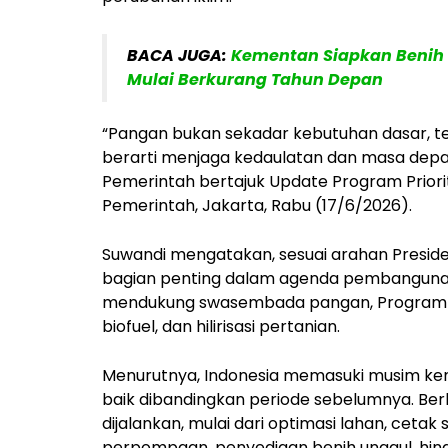
BACA JUGA:
Kementan Siapkan Benih 
Mulai Berkurang Tahun Depan
“Pangan bukan sekadar kebutuhan dasar, t
berarti menjaga kedaulatan dan masa depan
Pemerintah bertajuk Update Program Priori
Pemerintah, Jakarta, Rabu (17/6/2026).
Suwandi mengatakan, sesuai arahan Preside
bagian penting dalam agenda pembangunan 
mendukung swasembada pangan, Program M
biofuel, dan hilirisasi pertanian.
Menurutnya, Indonesia memasuki musim kema
baik dibandingkan periode sebelumnya. Be
dijalankan, mulai dari optimasi lahan, ce
perpompaan, penyediaan benih unggul, hin