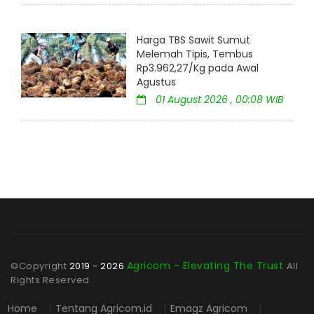
Harga TBS Sawit Sumut
Melemah Tipis, Tembus
Rp3.962,27/Kg pada Awal
Agustus
01 August 2026 , 00:08 WIB
Agricom - Elevating The Trust
©Copyright
2019 - 2026
All
Rights Reserved
Home
|
Tentang Agricom.id
|
Emagz Agricom
|