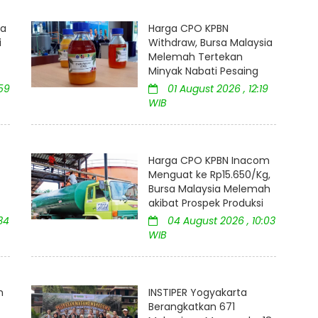
ia
Harga CPO KPBN
i
Withdraw, Bursa Malaysia
Melemah Tertekan
Minyak Nabati Pesaing
59
01 August 2026 , 12:19
WIB
Harga CPO KPBN Inacom
Menguat ke Rp15.650/Kg,
Bursa Malaysia Melemah
akibat Prospek Produksi
34
04 August 2026 , 10:03
WIB
m
INSTIPER Yogyakarta
Berangkatkan 671