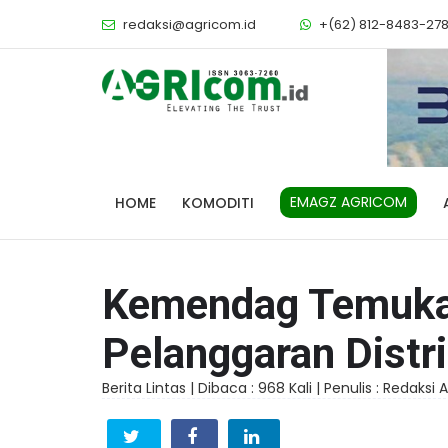
redaksi@agricom.id
+(62) 812-8483-27
EMAGZ AGRICOM
HOME
KOMODITI
Kemendag Temuka
Pelanggaran Dist
Berita Lintas |
Dibaca : 968 Kali |
Penulis : Redaksi