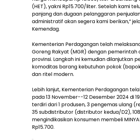
(HET), yakni Rp15.700/liter. Setelah kami telu
panjang dan dugaan pelanggaran penjualan
administratif akan segera kami berikan,” jel
Kemendag.
Kementerian Perdagangan telah melaksanak
Goreng Rakyat (MGR) dengan pemerintah 
provinsi. Langkah ini kemudian dilanjutkan 
komoditas barang kebutuhan pokok (bapok) d
dan ritel modern.
Lebih lanjut, Kementerian Perdagangan tel
pada 13 November--12 Desember 2024 di 19 
terdiri dari 1 produsen, 3 pengemas ulang (r
35 subdistributor (distributor kedua/D2), 1
mengindikasikan konsumen membeli MINYAKI
Rp15.700.