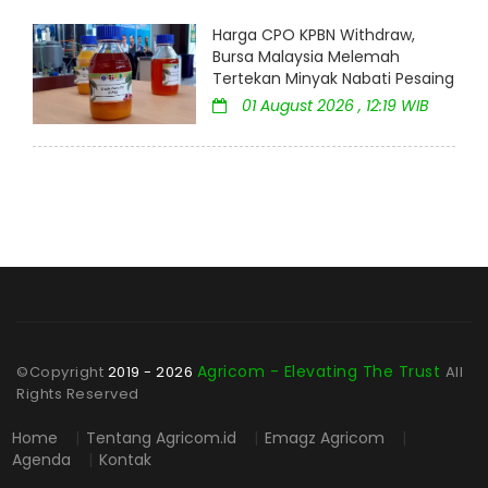
Harga CPO KPBN Withdraw,
Bursa Malaysia Melemah
Tertekan Minyak Nabati Pesaing
01 August 2026 , 12:19 WIB
Agricom - Elevating The Trust
©Copyright
2019 - 2026
All
Rights Reserved
Home
|
Tentang Agricom.id
|
Emagz Agricom
|
Agenda
|
Kontak