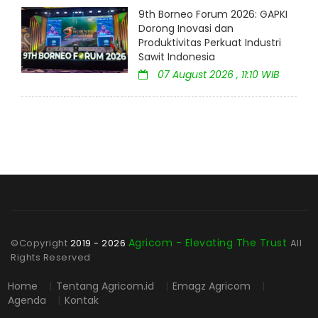
9th Borneo Forum 2026: GAPKI
Dorong Inovasi dan
Produktivitas Perkuat Industri
Sawit Indonesia
07 August 2026 , 11:10 WIB
Agricom - Elevating The Trust
©Copyright
2019 - 2026
All
Rights Reserved
Home
|
Tentang Agricom.id
|
Emagz Agricom
|
Agenda
|
Kontak